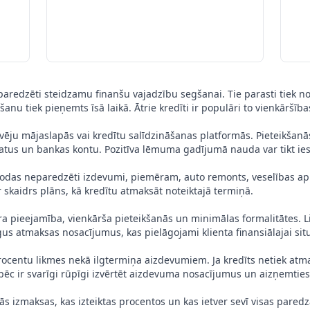
 paredzēti steidzamu finanšu vajadzību segšanai. Tie parasti tiek no
anu tiek pieņemts īsā laikā. Ātrie kredīti ir populāri to vienkāršīb
zdevēju mājaslapās vai kredītu salīdzināšanas platformās. Pieteikšan
datus un bankas kontu. Pozitīva lēmuma gadījumā nauda var tikt ies
ad rodas neparedzēti izdevumi, piemēram, auto remonts, veselības ap
r skaidrs plāns, kā kredītu atmaksāt noteiktajā termiņā.
ra pieejamība, vienkārša pieteikšanās un minimālas formalitātes. Lie
gus atmaksas nosacījumus, kas pielāgojami klienta finansiālajai situ
rocentu likmes nekā ilgtermiņa aizdevumiem. Ja kredīts netiek atma
pēc ir svarīgi rūpīgi izvērtēt aizdevuma nosacījumus un aizņemties 
s izmaksas, kas izteiktas procentos un kas ietver sevī visas pared