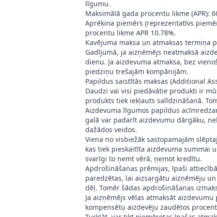
līgumu.
Maksimālā gada procentu likme (APR): 6
Aprēķina piemērs (reprezentatīvs piem
procentu likme APR 10.78%.
Kavējuma maksa un atmaksas termiņa p
Gadījumā, ja aizņēmējs neatmaksā aizde
dienu. Ja aizdevuma atmaksa, bez vienošan
piedziņu trešajām kompānijām.
Papildus saistītās maksas (Additional As
Daudzi vai visi piedāvātie produkti ir 
produkts tiek iekļauts salīdzināšanā. T
Aizdevuma līgumos papildus acīmredzam
galā var padarīt aizdevumu dārgāku, nek
dažādos veidos.
Viena no visbiežāk sastopamajām slēpta
kas tiek pieskaitīta aizdevuma summai un
svarīgi to ņemt vērā, ņemot kredītu.
Apdrošināšanas prēmijas, īpaši attiecībā
paredzētas, lai aizsargātu aizņēmēju un
dēļ. Tomēr šādas apdrošināšanas izmaksa
Ja aizņēmējs vēlas atmaksāt aizdevumu p
kompensētu aizdevēju zaudētos procen
Turklāt, var tikt piemērotas īpašas atma