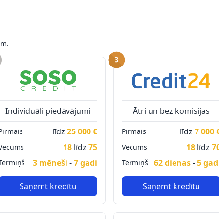
em.
Individuāli piedāvājumi
Ātri un bez komisijas
līdz
25 000 €
līdz
7 000 
Pirmais
Pirmais
18
līdz
75
18
līdz
7
Vecums
Vecums
3 mēneši
-
7 gadi
62 dienas
-
5 gad
Termiņš
Termiņš
Saņemt kredītu
Saņemt kredītu