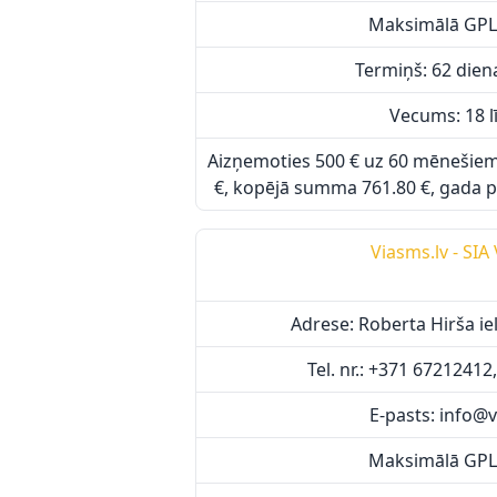
Maksimālā GPL
Termiņš: 62 diena
Vecums: 18 l
Aizņemoties 500 € uz 60 mēnešie
€, kopējā summa 761.80 €, gada p
Viasms.lv - SIA
Adrese: Roberta Hirša iel
Tel. nr.: +371 6721241
E-pasts: info@v
Maksimālā GPL