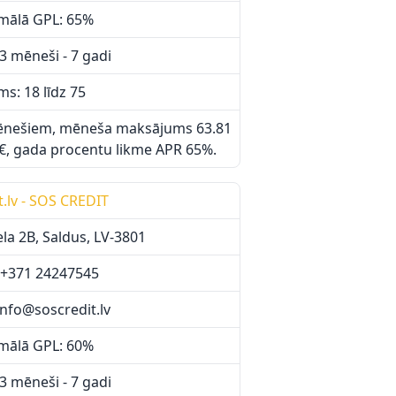
mālā GPL: 65%
3 mēneši - 7 gadi
s: 18 līdz 75
mēnešiem, mēneša maksājums 63.81
€, gada procentu likme APR 65%.
t.lv - SOS CREDIT
ela 2B, Saldus, LV-3801
.: +371 24247545
info@soscredit.lv
mālā GPL: 60%
3 mēneši - 7 gadi