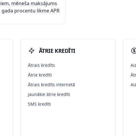
ešiem, mēneša maksājums
, gada procentu likme APR
.
ĀTRIE KREDĪTI
Ātrais kredīts
Ai
Ātrie kredīti
Āt
Ātrais kredīts internetā
Ai
Jaunākie ātrie kredīti
SMS kredīti