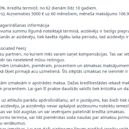
0%. Kredīta termiņš: no 62 dienām līdz 10 gadiem.
ērs): Aizņemoties 5000 € uz 60 mēnešiem, mēneša maksājums 106.9
agarināšanas informācija
vuma summu līgumā noteiktajā termiņā, aizdevējs ir tiesīgs piep
ās ar aizdevēju, tiek kavēta ilgāku laika periodu, tad aizdevējs ir 
sociated Fees)
mūsu partneri, no kuriem mēs varam saņet kompensācijas. Tas var i
omēr tas neietekmē mūsu reitingus.
ām izmaksām, piemēram, procentiem un atmaksas maksājumiem, va
ā šķiet pirmajā acu uzmetienā. Šīs slēptās izmaksas ne vienmēr i
jām izmaksām ir apstrādes maksa. Dažas kredītiestādes iekasē mak
 procentiem. Lai gan šī prakse daudzās valstīs tiek kritizēta un daž
 uz atlikušo parādu apdrošināšanu, arī ir jautājums, kas bieži tiek 
 aizdevēju, ja aizņēmējs nevar apkalpot aizdevumu noteiktu iemes
s var būt augstas un var ievērojami palielināt kredīta izmaksas.
irms termiņa, var tikt piemērotas soda naudas par atmaksu pirms t
tu ienākumus.
ksas izmaksas. Lai gan daži aizdevuma līgumi piedāvā iespēju veik