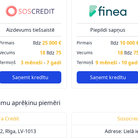
Aizdevums tiešsaistē
Piepildi sapņus
līdz
25 000 €
līdz
10 000 
Pirmais
Pirmais
18
līdz
75
18
līdz
7
Vecums
Vecums
3 mēneši
-
7 gadi
9 mēneši
-
10 gad
Termiņš
Termiņš
Saņemt kredītu
Saņemt kredītu
vumu aprēķinu piemēri
ra Credit
Sosocredi
2, Rīga, LV-1013
Adrese: Lielā i