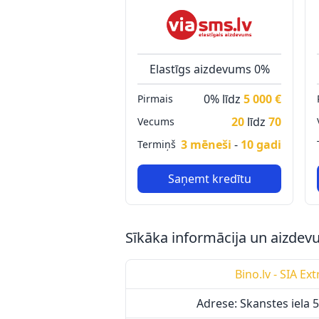
Elastīgs aizdevums 0%
0% līdz
5 000 €
Pirmais
20
līdz
70
Vecums
3 mēneši
-
10 gadi
Termiņš
Saņemt kredītu
Sīkāka informācija un aizde
Bino.lv - SIA Ext
Adrese: Skanstes iela 5