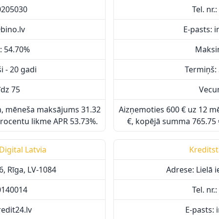
80205030
Tel. nr
bino.lv
E-pasts: 
: 54.70%
Maksi
 - 20 gadi
Termiņš: 
īdz 75
Vecum
m, mēneša maksājums 31.32
Aizņemoties 600 € uz 12 
rocentu likme APR 53.73%.
€, kopējā summa 765.75 
Digital Latvia
Kreditst
-6, Rīga, LV-1084
Adrese: Lielā i
20140014
Tel. nr
edit24.lv
E-pasts: 