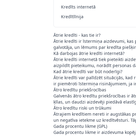
Kredīts internetā
Kredītlīnija
Ātrie kredīti - kas tie ir?
Ātrie kredīti ir īstermiņa aizdevumi, kas
galvotāja, un lēmums par kredīta piešķirš
Kā darbojas ātrie kredīti internetā?
Ātrie kredīti internetā tiek pieteikti ai
aizpildīt pieteikumu, norādīt personas 
Kad ātrie kredīti var būt noderīgi?
Ātrie kredīti var palīdzēt situācijās, k
ir piemēroti īstermiņa risinājumiem, ja i
Ātro kredītu priekšrocības
Galvenās ātro kredītu priekšrocības ir āt
ķīlas, un daudzi aizdevēji piedāvā elastī
Ātro kredītu riski un trūkumi
Ātrajiem kredītiem nereti ir augstākas p
un negatīva ietekme uz kredītvēsturi. Tā
Gada procentu likme (GPL)
Gada procentu likme ir aizdevuma kopējā