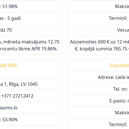
: 51.98%
Maksi
s - 5 gadi
Termiņš: 
īdz 70
Vecum
m, mēneša maksājums 12.70
Aizņemoties 600 € uz 12 
rocentu likme APR 19.86%.
€, kopējā summa 765.75 
 VIA SMS
Soscredi
Adrese: Lielā i
a 1, Rīga, LV-1045
Tel. nr
2, +371 27212412
E-pasts: 
iasms.lv
Maksi
: 53.90%
Termiņš: 