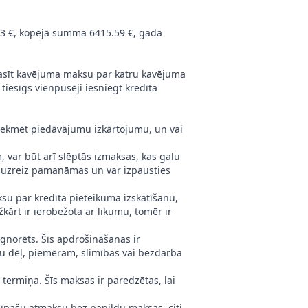
3 €, kopējā summa 6415.59 €, gada
rasīt kavējuma maksu par katru kavējuma
tiesīgs vienpusēji iesniegt kredīta
etekmēt piedāvājumu izkārtojumu, un vai
r būt arī slēptās izmaksas, kas galu
r uzreiz pamanāmas un var izpausties
su par kredīta pieteikuma izskatīšanu,
kārt ir ierobežota ar likumu, tomēr ir
ignorēts. Šīs apdrošināšanas ir
lu dēļ, piemēram, slimības vai bezdarba
ermiņa. Šīs maksas ir paredzētas, lai
t īpašu atmaksu bez papildu maksas, citi