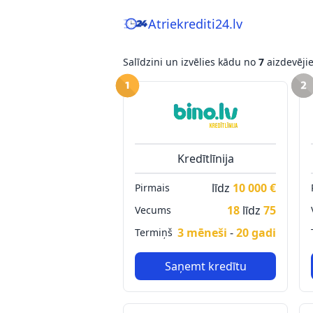
Atriekrediti24.lv
Salīdzini un izvēlies kādu no
7
aizdevēji
Kredītlīnija
līdz
10 000 €
Pirmais
18
līdz
75
Vecums
3 mēneši
-
20 gadi
Termiņš
Saņemt kredītu