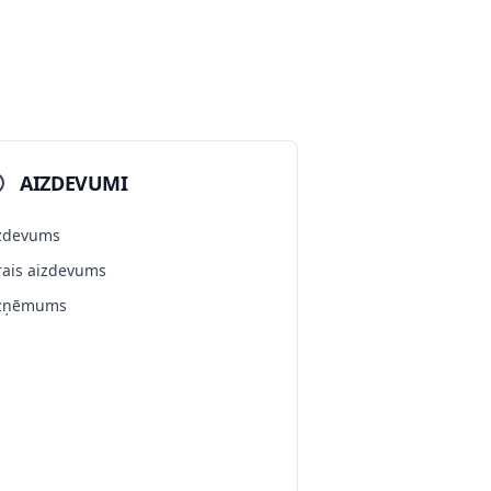
AIZDEVUMI
zdevums
rais aizdevums
zņēmums