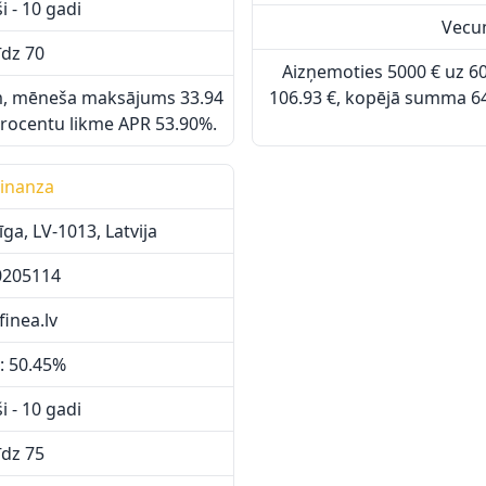
 - 10 gadi
Vecum
īdz 70
Aizņemoties 5000 € uz 
m, mēneša maksājums 33.94
106.93 €, kopējā summa 64
rocentu likme APR 53.90%.
 Finanza
īga, LV-1013, Latvija
80205114
finea.lv
: 50.45%
 - 10 gadi
īdz 75