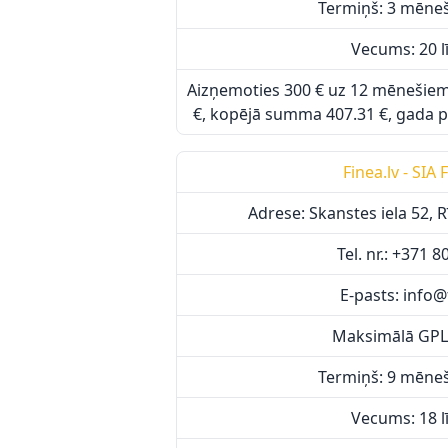
Termiņš: 3 mēneši
Vecums: 20 l
Aizņemoties 300 € uz 12 mēnešie
€, kopējā summa 407.31 €, gada p
Finea.lv - SIA
Adrese: Skanstes iela 52, R
Tel. nr.: +371 
E-pasts: info@
Maksimālā GPL
Termiņš: 9 mēneši
Vecums: 18 l