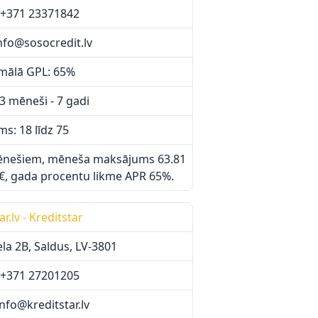
.: +371 23371842
info@sosocredit.lv
mālā GPL: 65%
3 mēneši - 7 gadi
s: 18 līdz 75
mēnešiem, mēneša maksājums 63.81
€, gada procentu likme APR 65%.
ar.lv - Kreditstar
ela 2B, Saldus, LV-3801
.: +371 27201205
info@kreditstar.lv