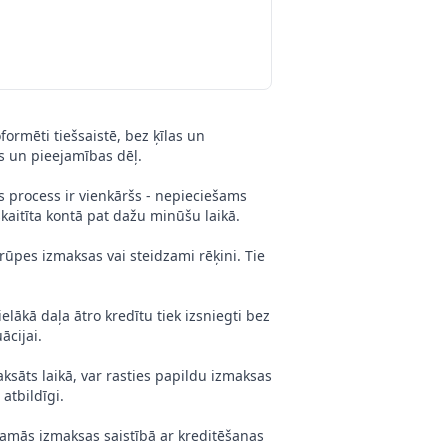
formēti tiešsaistē, bez ķīlas un
as un pieejamības dēļ.
ās process ir vienkāršs - nepieciešams
kaitīta kontā pat dažu minūšu laikā.
rūpes izmaksas vai steidzami rēķini. Tie
lākā daļa ātro kredītu tiek izsniegti bez
ācijai.
ksāts laikā, var rasties papildu izmaksas
atbildīgi.
zamās izmaksas saistībā ar kreditēšanas