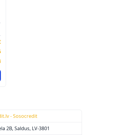
€
5
i
t.lv - Sosocredit
ela 2B, Saldus, LV-3801