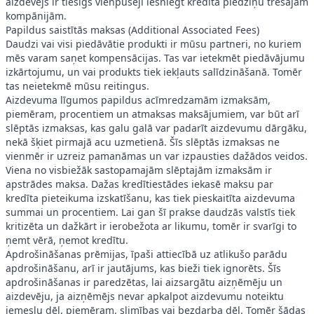
aizdevējs ir tiesīgs vienpusēji iesniegt kredīta piedziņu trešajām
kompānijām.
Papildus saistītās maksas (Additional Associated Fees)
Daudzi vai visi piedāvātie produkti ir mūsu partneri, no kuriem
mēs varam saņet kompensācijas. Tas var ietekmēt piedāvājumu
izkārtojumu, un vai produkts tiek iekļauts salīdzināšanā. Tomēr
tas neietekmē mūsu reitingus.
Aizdevuma līgumos papildus acīmredzamām izmaksām,
piemēram, procentiem un atmaksas maksājumiem, var būt arī
slēptās izmaksas, kas galu galā var padarīt aizdevumu dārgāku,
nekā šķiet pirmajā acu uzmetienā. Šīs slēptās izmaksas ne
vienmēr ir uzreiz pamanāmas un var izpausties dažādos veidos.
Viena no visbiežāk sastopamajām slēptajām izmaksām ir
apstrādes maksa. Dažas kredītiestādes iekasē maksu par
kredīta pieteikuma izskatīšanu, kas tiek pieskaitīta aizdevuma
summai un procentiem. Lai gan šī prakse daudzās valstīs tiek
kritizēta un dažkārt ir ierobežota ar likumu, tomēr ir svarīgi to
ņemt vērā, ņemot kredītu.
Apdrošināšanas prēmijas, īpaši attiecībā uz atlikušo parādu
apdrošināšanu, arī ir jautājums, kas bieži tiek ignorēts. Šīs
apdrošināšanas ir paredzētas, lai aizsargātu aizņēmēju un
aizdevēju, ja aizņēmējs nevar apkalpot aizdevumu noteiktu
iemeslu dēļ, piemēram, slimības vai bezdarba dēļ. Tomēr šādas