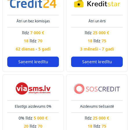
Ātri un bez komisijas
Ātri un ērti
līdz
7 000 €
līdz
25 000 €
18
līdz
70
18
līdz
75
62 dienas
-
5 gadi
3 mēneši
-
7 gadi
Saņemt kredītu
Saņemt kredītu
Elastīgs aizdevums 0%
Aizdevums tiešsaistē
0% līdz
5 000 €
līdz
25 000 €
20
līdz
70
18
līdz
75