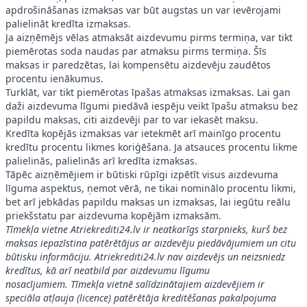
apdrošināšanas izmaksas var būt augstas un var ievērojami
palielināt kredīta izmaksas.
Ja aizņēmējs vēlas atmaksāt aizdevumu pirms termiņa, var tikt
piemērotas soda naudas par atmaksu pirms termiņa. Šīs
maksas ir paredzētas, lai kompensētu aizdevēju zaudētos
procentu ienākumus.
Turklāt, var tikt piemērotas īpašas atmaksas izmaksas. Lai gan
daži aizdevuma līgumi piedāvā iespēju veikt īpašu atmaksu bez
papildu maksas, citi aizdevēji par to var iekasēt maksu.
Kredīta kopējās izmaksas var ietekmēt arī mainīgo procentu
kredītu procentu likmes koriģēšana. Ja atsauces procentu likme
palielinās, palielinās arī kredīta izmaksas.
Tāpēc aizņēmējiem ir būtiski rūpīgi izpētīt visus aizdevuma
līguma aspektus, ņemot vērā, ne tikai nominālo procentu likmi,
bet arī jebkādas papildu maksas un izmaksas, lai iegūtu reālu
priekšstatu par aizdevuma kopējām izmaksām.
Tīmekļa vietne
Atriekrediti24.lv
ir neatkarīgs starpnieks, kurš bez
maksas iepazīstina patērētājus ar aizdevēju piedāvājumiem un citu
būtisku informāciju.
Atriekrediti24.lv
nav aizdevējs un neizsniedz
kredītus, kā arī neatbild par aizdevumu līgumu
nosacījumiem. Tīmekļa vietnē salīdzinātajiem aizdevējiem ir
speciāla atļauja (licence) patērētāja kreditēšanas pakalpojuma