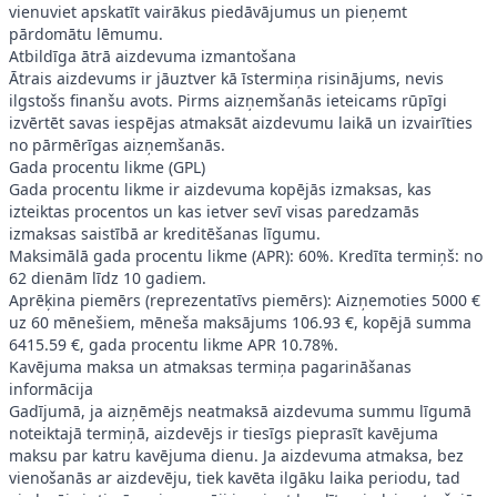
vienuviet apskatīt vairākus piedāvājumus un pieņemt
pārdomātu lēmumu.
Atbildīga ātrā aizdevuma izmantošana
Ātrais aizdevums ir jāuztver kā īstermiņa risinājums, nevis
ilgstošs finanšu avots. Pirms aizņemšanās ieteicams rūpīgi
izvērtēt savas iespējas atmaksāt aizdevumu laikā un izvairīties
no pārmērīgas aizņemšanās.
Gada procentu likme (GPL)
Gada procentu likme ir aizdevuma kopējās izmaksas, kas
izteiktas procentos un kas ietver sevī visas paredzamās
izmaksas saistībā ar kreditēšanas līgumu.
Maksimālā gada procentu likme (APR): 60%. Kredīta termiņš: no
62 dienām līdz 10 gadiem.
Aprēķina piemērs (reprezentatīvs piemērs): Aizņemoties 5000 €
uz 60 mēnešiem, mēneša maksājums 106.93 €, kopējā summa
6415.59 €, gada procentu likme APR 10.78%.
Kavējuma maksa un atmaksas termiņa pagarināšanas
informācija
Gadījumā, ja aizņēmējs neatmaksā aizdevuma summu līgumā
noteiktajā termiņā, aizdevējs ir tiesīgs pieprasīt kavējuma
maksu par katru kavējuma dienu. Ja aizdevuma atmaksa, bez
vienošanās ar aizdevēju, tiek kavēta ilgāku laika periodu, tad