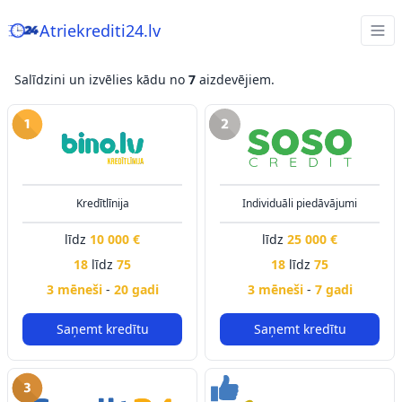
Atriekrediti24.lv
Salīdzini un izvēlies kādu no
7
aizdevējiem.
Kredītlīnija
Individuāli piedāvājumi
līdz
10 000 €
līdz
25 000 €
18
līdz
75
18
līdz
75
3 mēneši
-
20 gadi
3 mēneši
-
7 gadi
Saņemt kredītu
Saņemt kredītu