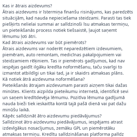
Kas ir ātrais aizdevums?
Ātrais aizdevums ir īstermiņa finanšu risinājums, kas paredzēts
situācijām, kad nauda nepieciešama steidzami. Parasti tas tiek
piešķirts nelielai summai ar salīdzinoši īsu atmaksas termiņu,
un pieteikšanās process notiek tiešsaistē, ļaujot saņemt
lēmumu ļoti ātri.
Kad ātrais aizdevums var būt piemērots?
Ātrais aizdevums var noderēt neparedzētiem izdevumiem,
piemēram, auto remontam, medicīnas pakalpojumiem vai
steidzamiem rēķiniem. Tas ir piemērots gadījumos, kad nav
iespējas gaidīt ilgāku kredīta noformēšanu, taču svarīgi to
izmantot atbildīgi un tikai tad, ja ir skaidrs atmaksas plāns.
Kā notiek ātrā aizdevuma noformēšana?
Pieteikšanās ātrajam aizdevumam parasti aizņem tikai dažas
minūtes. Klients aizpilda pieteikumu internetā, identificē sevi
un saņem kredītdevēja lēmumu. Pozitīva lēmuma gadījumā
nauda bieži tiek ieskaitīta kontā tajā pašā dienā vai pat dažu
minūšu laikā.
Kāpēc salīdzināt ātro aizdevumu piedāvājumus?
Salīdzinot ātro aizdevumu piedāvājumus, iespējams atrast
izdevīgākus nosacījumus, zemāku GPL un piemērotāku
atmaksas termiņu. Kredītu salīdzināšanas platforma palīdz